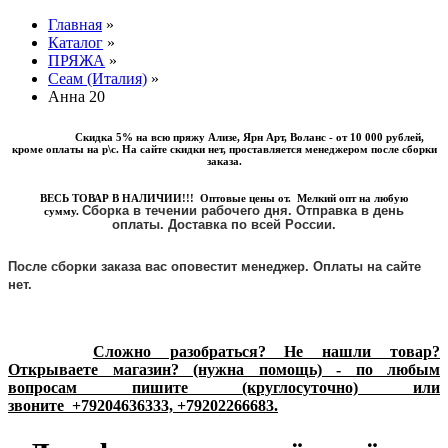
Главная
»
Каталог
»
ПРЯЖА
»
Сеам (Италия)
»
Анна 20
Скидка 5% на всю пряжу Ализе, Ярн Арт, Воланс - от 10 000 рублей,
кроме оплаты на р\с. На сайте скидки нет, проставляется менеджером после сборки
заказа.
ВЕСЬ ТОВАР В НАЛИЧИИ!!! Оптовые цены от. Мелкий опт на любую
Сборка в течении рабочего дня. Отправка в день
сумму.
оплаты.
Доставка по всей России.
После сборки заказа вас оповестит менеджер. Оплаты на сайте
нет.
Сложно разобраться? Не нашли товар?
Открываете магазин? (нужна помощь) - по любым
вопросам пишите (круглосуточно) или
звоните
+79204636333, +79202266683.