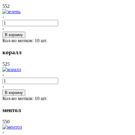
552
‹
›
В корзину
Кол-во мотков:
10
шт.
коралл
525
‹
›
В корзину
Кол-во мотков:
10
шт.
ментол
550
‹