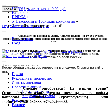
Главная
»
Оформить заказ на 0.00 руб.
Корзина
Каталог
»
ПРЯЖА
»
5. Пехорский и Троицкий комбинаты
»
Детский каприз трикотажный
Оформить заказ на 0.00 руб.
Скидка 5% на всю пряжу Ализе, Ярн Арт, Воланс - от 10 000 рублей,
Регистрация
кроме оплаты на р\с. На сайте скидки нет, проставляется менеджером после сборки
заказа.
Вход
ВЕСЬ ТОВАР В НАЛИЧИИ!!! Оптовые цены от. Мелкий опт на любую
Мир пряжи и рукоделия
Сборка в течении рабочего дня. Отправка в день
сумму.
оплаты.
Доставка по всей России.
После сборки заказа вас оповестит менеджер. Оплаты на сайте
нет.
Пряжа
Рукоделие и творчество
Оплата, доставка
Новости и акции
Сложно разобраться? Не нашли товар?
Пряжа по акции
Открываете магазин? (нужна помощь) - по любым
Акционные товары
вопросам пишите (круглосуточно) или
Контакты
звоните
+79204636333, +79202266683.
Важное