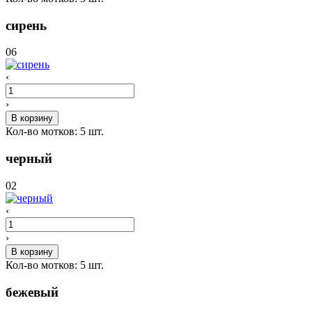
сирень
06
‹
›
В корзину
Кол-во мотков:
5
шт.
черный
02
‹
›
В корзину
Кол-во мотков:
5
шт.
бежевый