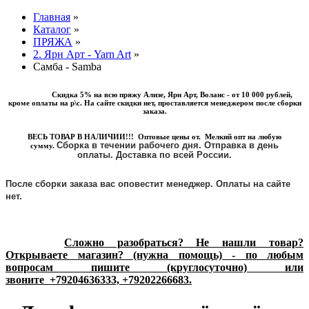
Главная
»
Каталог
»
ПРЯЖА
»
2. Ярн Арт - Yarn Art
»
Самба - Samba
Скидка 5% на всю пряжу Ализе, Ярн Арт, Воланс - от 10 000 рублей,
кроме оплаты на р\с. На сайте скидки нет, проставляется менеджером после сборки
заказа.
ВЕСЬ ТОВАР В НАЛИЧИИ!!! Оптовые цены от. Мелкий опт на любую
Сборка в течении рабочего дня. Отправка в день
сумму.
оплаты.
Доставка по всей России.
После сборки заказа вас оповестит менеджер. Оплаты на сайте
нет.
Сложно разобраться? Не нашли товар?
Открываете магазин? (нужна помощь) - по любым
вопросам пишите (круглосуточно) или
звоните
+79204636333, +79202266683.