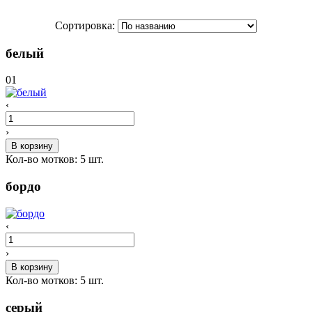
Сортировка:
белый
01
‹
›
В корзину
Кол-во мотков:
5
шт.
бордо
‹
›
В корзину
Кол-во мотков:
5
шт.
серый