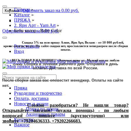
Главная
»
Оформить заказ на 0.00 руб.
Корзина
Каталог
»
ПРЯЖА
»
2. Ярн Арт - Yarn Art
»
Беби колор - Baby Color
Оформить заказ на 0.00 руб.
Скидка 5% на всю пряжу Ализе, Ярн Арт, Воланс - от 10 000 рублей,
Регистрация
кроме оплаты на р\с. На сайте скидки нет, проставляется менеджером после сборки
заказа.
Вход
ВЕСЬ ТОВАР В НАЛИЧИИ!!! Оптовые цены от. Мелкий опт на любую
Мир пряжи и рукоделия
Сборка в течении рабочего дня. Отправка в день
сумму.
оплаты.
Доставка по всей России.
После сборки заказа вас оповестит менеджер. Оплаты на сайте
нет.
Пряжа
Рукоделие и творчество
Оплата, доставка
Новости и акции
Сложно разобраться? Не нашли товар?
Пряжа по акции
Открываете магазин? (нужна помощь) - по любым
Акционные товары
вопросам пишите (круглосуточно) или
Контакты
звоните
+79204636333, +79202266683.
Важное